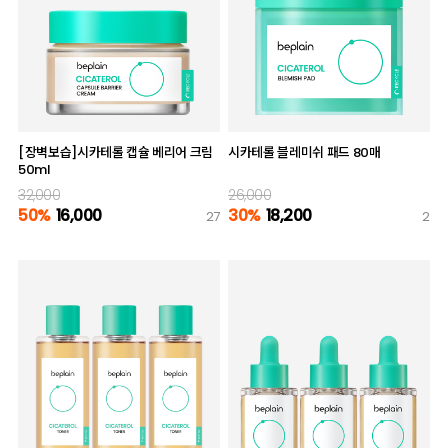
[장벽보습]시카테롤 캡슐 베리어 크림
시카테롤 블레미쉬 패드 80매
50ml
32,000
26,000
50%
16,000
30%
18,200
27
2