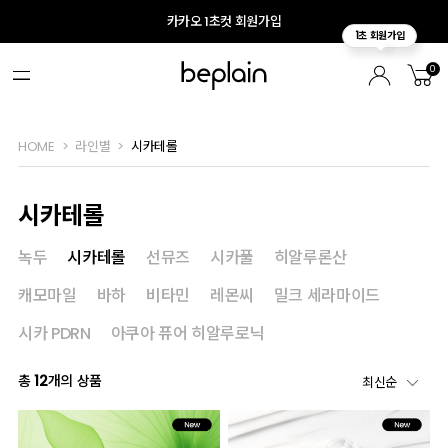
카카오 1초컷 회원가입
0
HOME
라인별
시카테롤
시카테롤
녹두
시카테롤
선뮤즈
시카풀
히알루론산
캐모마일
바하
비타민
레몬씨
밀크 세라마이드
시카 PDRN
아쿠아 퓨어 히알루로닉
총
12
개의 상품