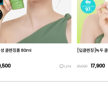
성 클렌징폼 80ml
[딥클렌징]녹두 클
9,500
17,900
29,000
1,274