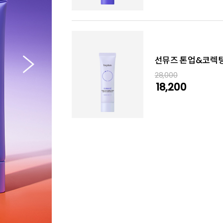
선뮤즈 톤업&코렉팅 
28,000
18,200