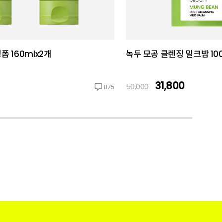
 160mlx2개
녹두 모공 클렌징 밀크밤 10
31,800
50,000
875