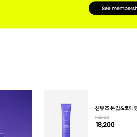
선뮤즈 톤업&코렉팅
28,000
18,200