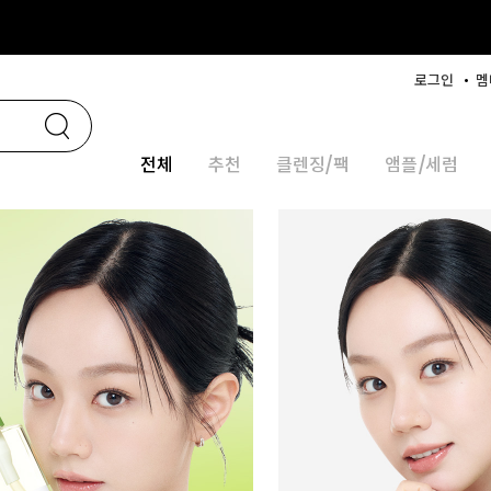
로그인
멤
전체
추천
클렌징/팩
앰플/세럼