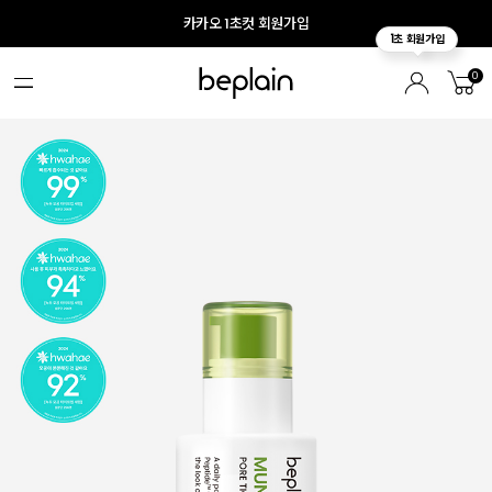
카카오 1초컷 회원가입
0