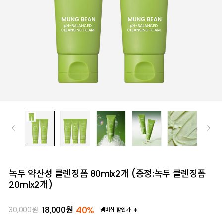
녹두 약산성 클렌징폼 80mlx2개 (증정:녹두 클렌징폼
20mlx2개)
40%
18,000
원
30,000
원
멤버십 할인가