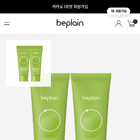
카카오 1초컷 회원가입
0