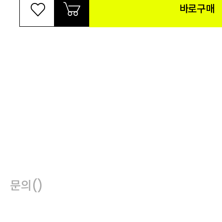
바로구매
문의
()