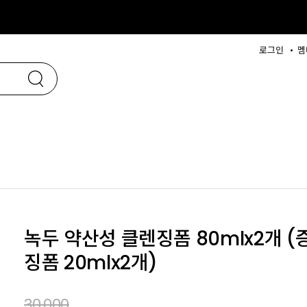
로그인
멤
녹두 약산성 클렌징폼 80mlx2개 (
징폼 20mlx2개)
30,000