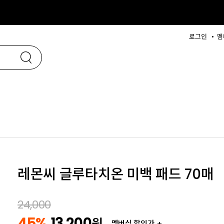
로그인
멤
레몬씨 글루타치온 미백 패드 70매
24,000
45%
13,200
원
멤버십 할인가