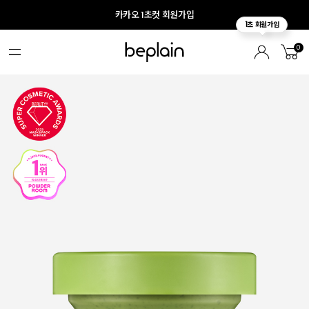
카카오 1초컷 회원가입
0