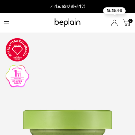
카카오 1초컷 회원가입
0