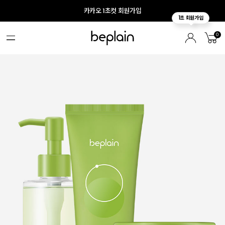
카카오 1초컷 회원가입
0