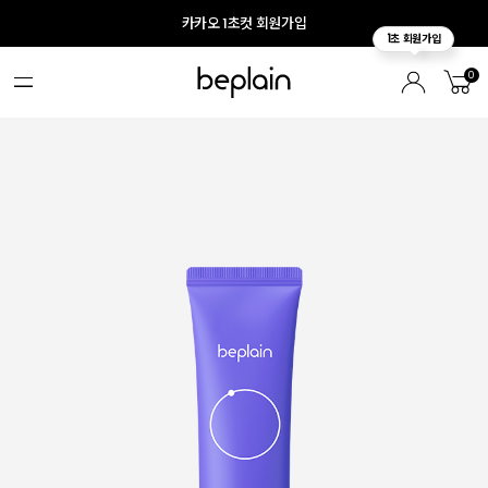
카카오 1초컷 회원가입
0