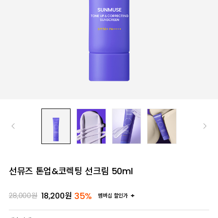
선뮤즈 톤업&코렉팅 선크림 50ml
35%
18,200
원
28,000
원
멤버십 할인가