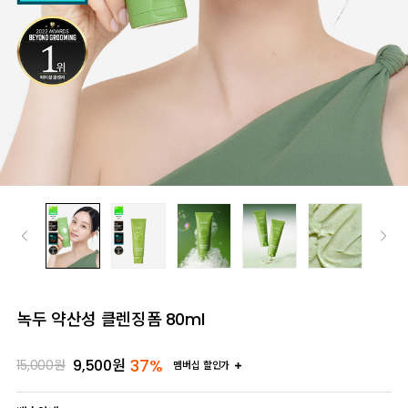
녹두 약산성 클렌징폼 80ml
37%
9,500
원
15,000
원
멤버십 할인가