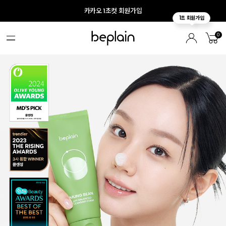
카카오 1초컷 회원가입
0