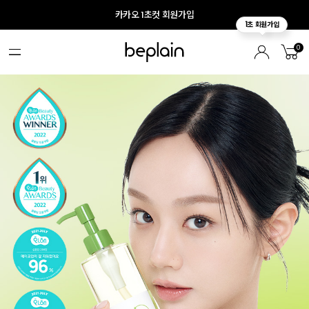
카카오 1초컷 회원가입
0