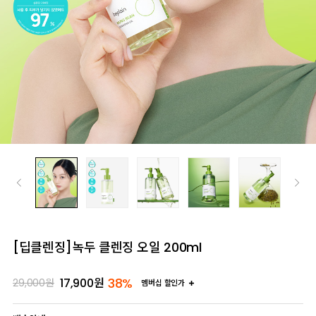
[딥클렌징]녹두 클렌징 오일 200ml
38%
17,900
원
29,000
원
멤버십 할인가