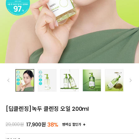
[딥클렌징]녹두 클렌징 오일 200ml
38%
17,900
원
29,000
원
멤버십 할인가