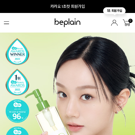
카카오 1초컷 회원가입
0