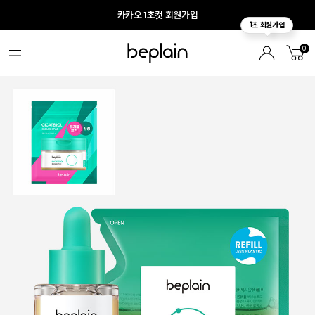
카카오 1초컷 회원가입
0