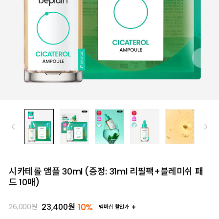
시카테롤 앰플 30ml (증정: 31ml 리필팩+블레미쉬 패
드 10매)
10%
23,400
원
26,000
원
멤버십 할인가