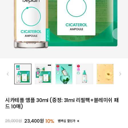
시카테롤 앰플 30ml (증정: 31ml 리필팩+블레미쉬 패
드 10매)
10%
23,400
원
26,000
원
멤버십 할인가