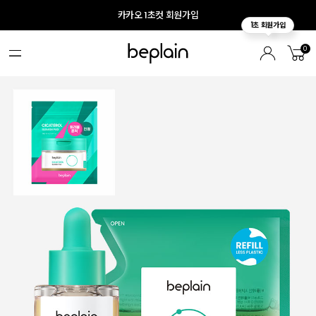
카카오 1초컷 회원가입
0