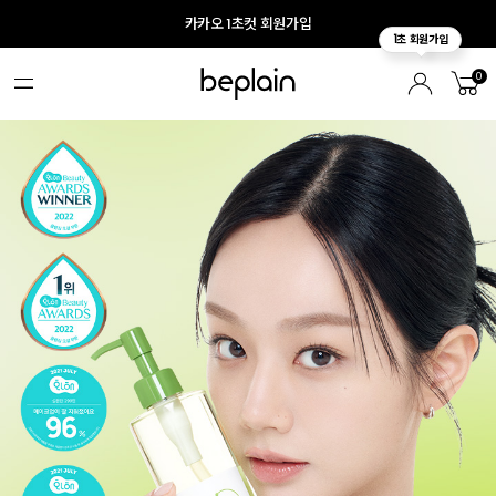
카카오 1초컷 회원가입
0