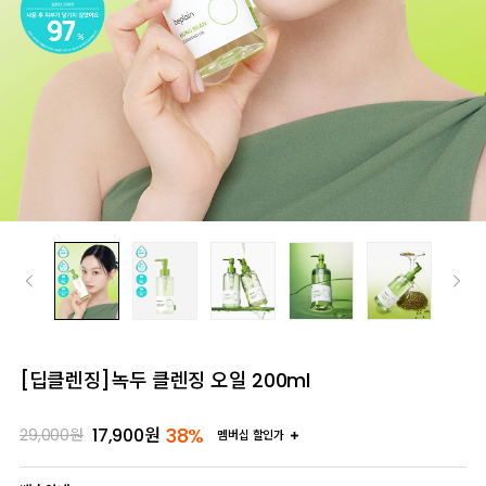
[딥클렌징]녹두 클렌징 오일 200ml
38%
17,900
원
29,000
원
멤버십 할인가