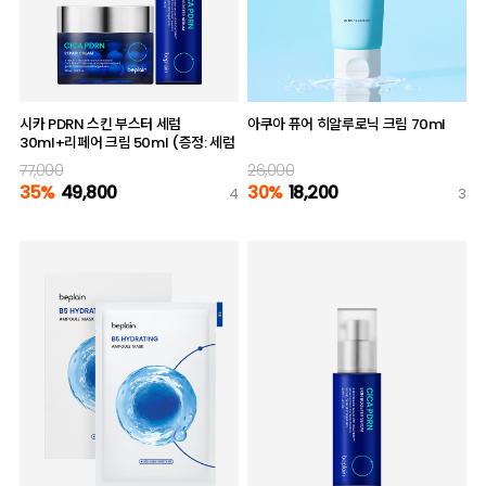
시카 PDRN 스킨 부스터 세럼
아쿠아 퓨어 히알루로닉 크림 70ml
30ml+리페어 크림 50ml (증정: 세럼
10ml)
77,000
26,000
35%
49,800
30%
18,200
4
3