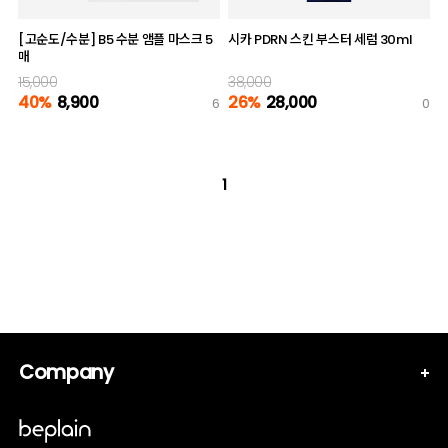
[고순도/수분] B5 수분 앰플 마스크 5
시카 PDRN 스킨 부스터 세럼 30ml
매
15,000
38,000
40%
8,900
26%
28,000
6
0
1
Company