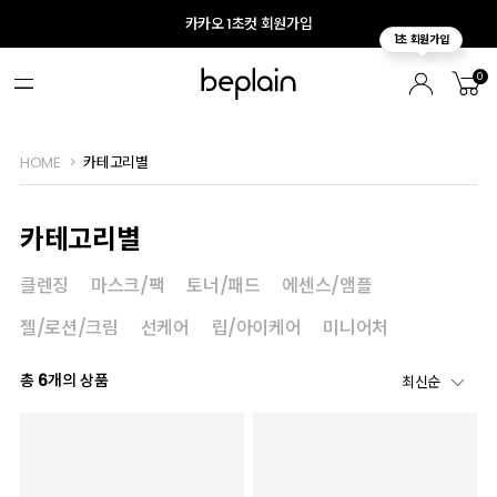
카카오 1초컷 회원가입
0
HOME
카테고리별
카테고리별
클렌징
마스크/팩
토너/패드
에센스/앰플
젤/로션/크림
선케어
립/아이케어
미니어처
총
6
개의 상품