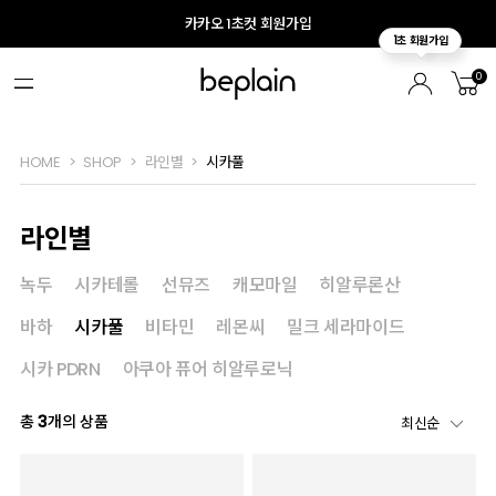
카카오 1초컷 회원가입
0
HOME
SHOP
라인별
시카풀
라인별
녹두
시카테롤
선뮤즈
캐모마일
히알루론산
바하
시카풀
비타민
레몬씨
밀크 세라마이드
시카 PDRN
아쿠아 퓨어 히알루로닉
총
3
개의 상품