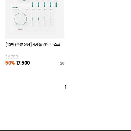
[10매/수분진정]시카풀 카밍 마스크
35,000
50%
17,500
26
1