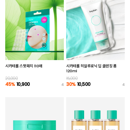
시카테롤 스팟패치 110매
시카테롤 히알루로닉 딥 클렌징 폼
120ml
20,000
15,000
45%
10,900
30%
10,500
4
4