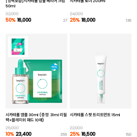
[장벽보습]시카테롤 캡슐 베리어 크림
시카테롤 토너 200ml
50ml
32,000
24,000
50%
16,000
25%
18,000
27
136
시카테롤 앰플 30ml (증정: 31ml 리필
시카테롤 스팟 트리트먼트 15ml
팩+블레미쉬 패드 10매)
26,000
22,000
10%
23,400
25%
16,500
355
150