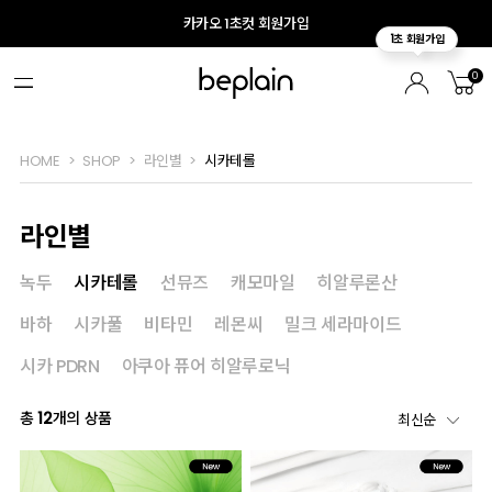
카카오 1초컷 회원가입
0
HOME
SHOP
라인별
시카테롤
라인별
녹두
시카테롤
선뮤즈
캐모마일
히알루론산
바하
시카풀
비타민
레몬씨
밀크 세라마이드
시카 PDRN
아쿠아 퓨어 히알루로닉
총
12
개의 상품