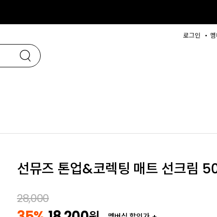
로그인
멤
선뮤즈 톤업&코렉팅 매트 선크림 50
28,000
35%
18,200
원
멤버십 할인가