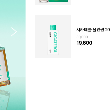
[딥클렌징]녹두 클렌
29,000
17,900
녹두 쿨링 수분 선크
25,000
15,000