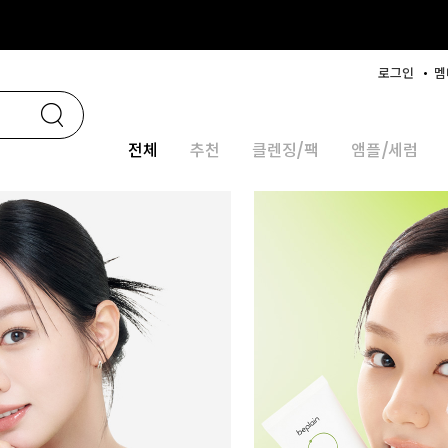
로그인
멤
전체
추천
클렌징/팩
앰플/세럼