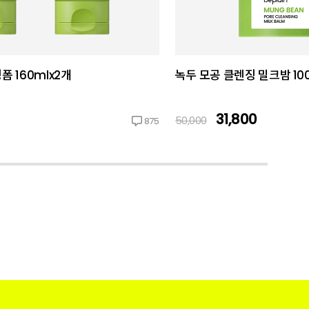
 160mlx2개
녹두 모공 클렌징 밀크밤 10
31,800
50,000
875