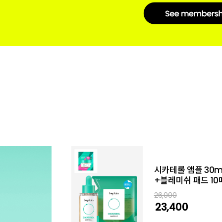
녹두 약산성 클렌징폼
15,000
9,500