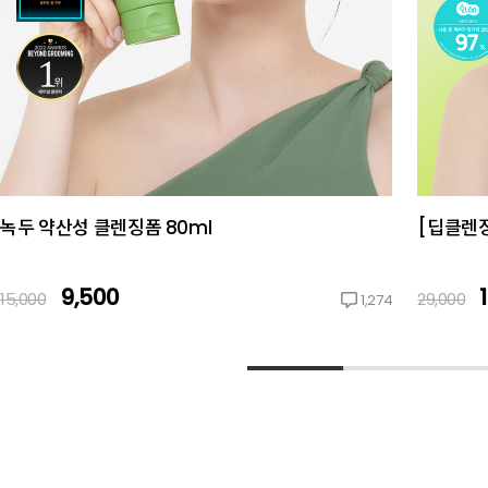
녹두 약산성 클렌징폼 80ml
[딥클렌징
9,500
15,000
29,000
1,274