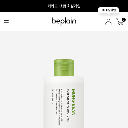
카카오 1초컷 회원가입
0