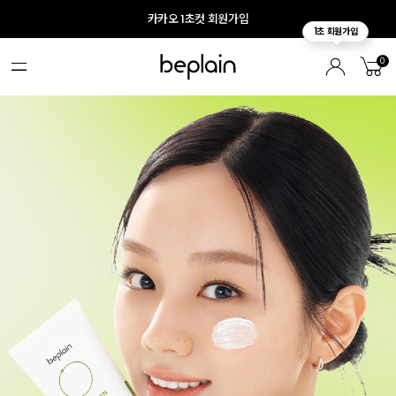
카카오 1초컷 회원가입
0