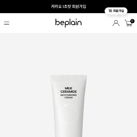
카카오 1초컷 회원가입
0