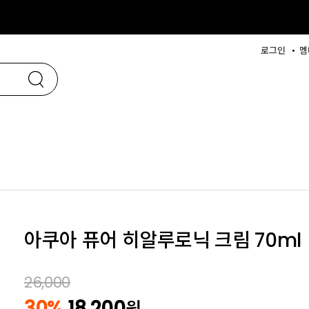
로그인
멤
아쿠아 퓨어 히알루로닉 크림 70ml
26,000
30%
18,200
원