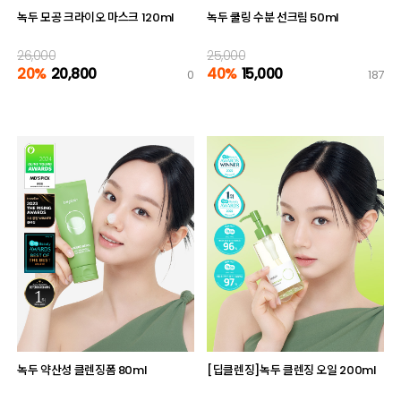
녹두 모공 크라이오 마스크 120ml
녹두 쿨링 수분 선크림 50ml
26,000
25,000
20%
20,800
40%
15,000
0
187
녹두 약산성 클렌징폼 80ml
[딥클렌징]녹두 클렌징 오일 200ml