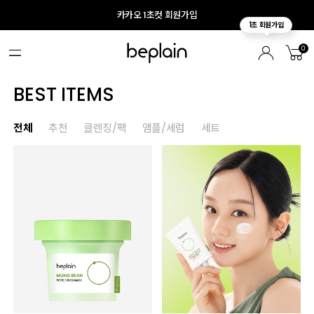
카카오 1초컷 회원가입
0
BEST ITEMS
전체
추천
클렌징/팩
앰플/세럼
세트