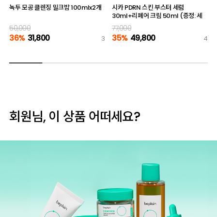
녹두 모공 클렌징 밀크밤 100mlx2개
시카 PDRN 스킨 부스터 세럼
30ml+리페어 크림 50ml (증정: 세
럼 10ml)
50,000
77,000
36%
31,800
35%
49,800
3
4
회원님, 이 상품 어떠세요?