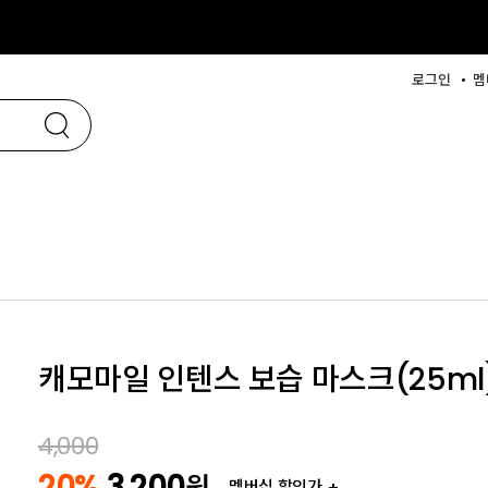
로그인
멤
캐모마일 인텐스 보습 마스크(25ml)
4,000
20%
3,200
원
멤버십 할인가