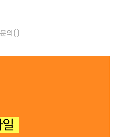
문의
()