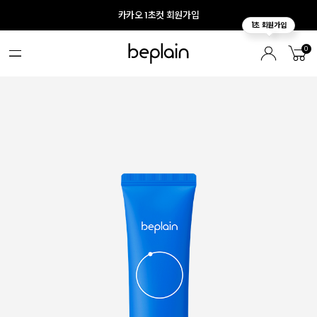
카카오 1초컷 회원가입
0