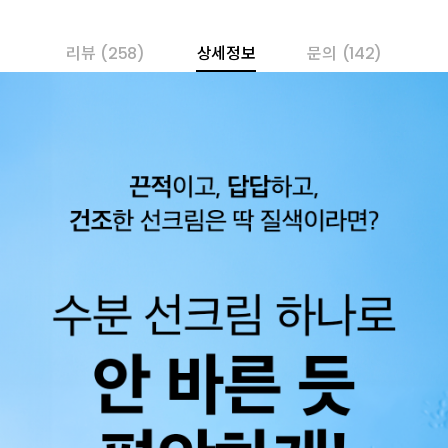
리뷰
(258)
상세정보
문의
(142)