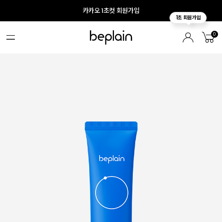
카카오 1초컷 회원가입
0