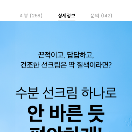
리뷰
(258)
상세정보
문의
(142)