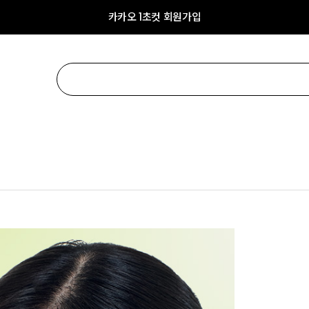
카카오 1초컷 회원가입