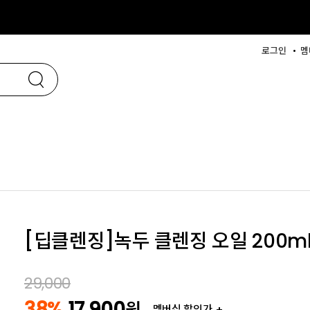
로그인
멤
[딥클렌징]녹두 클렌징 오일 200m
29,000
38%
17,900
원
멤버십 할인가