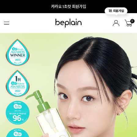
카카오 1초컷 회원가입
0