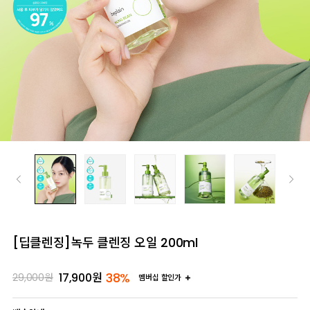
[딥클렌징]녹두 클렌징 오일 200ml
38%
17,900
원
29,000
원
멤버십 할인가