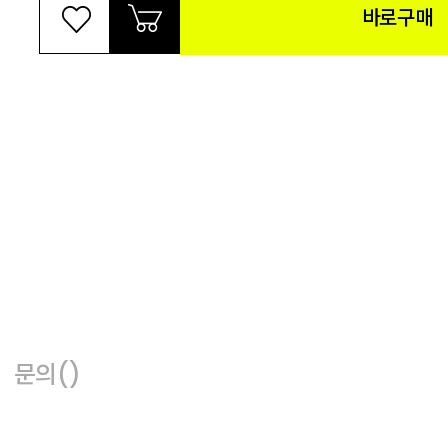
바로구매
문의
()