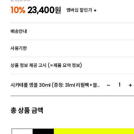
10%
23,400
원
멤버십 할인가
배송안내
사용기한
상품 정보 제공 고시 (=제품 요약 정보)
시카테롤 앰플 30ml (증정: 31ml 리필팩+블레미쉬 패드 10매)
총 상품 금액