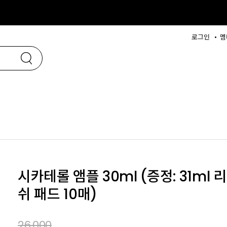
로그인
멤
시카테롤 앰플 30ml (증정: 31ml
쉬 패드 10매)
26,000