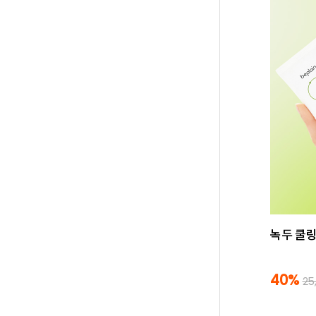
녹두 쿨링
40%
25