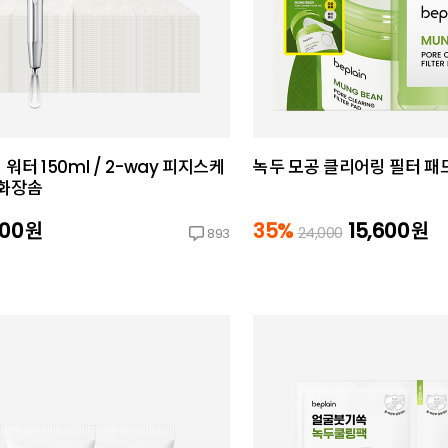
워터 150ml / 2-way 피지스케
녹두 모공 클리어링 필터 패드
 화장솜
600
원
35%
15,600
원
24,000
893