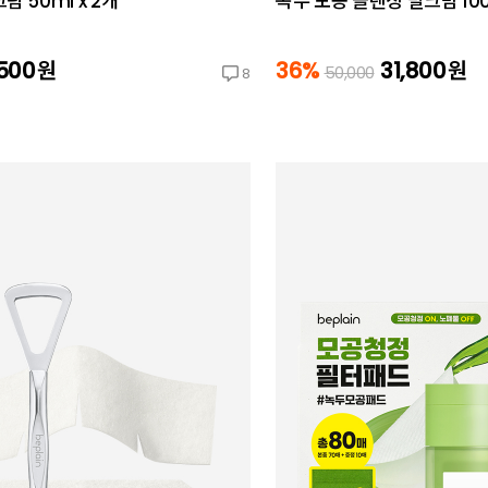
 50ml x 2개
녹두 모공 클렌징 밀크밤 100
,500
원
36%
31,800
원
50,000
8