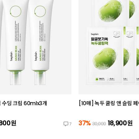
수딩 크림 60mlx3개
[10매] 녹두 쿨링 앤 슬림 
,800
원
37%
18,900
원
30,000
7