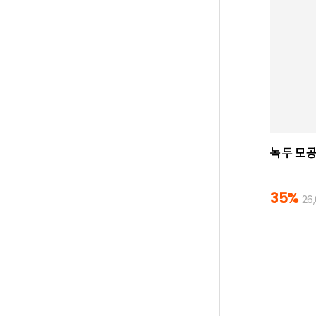
녹두 모공
35%
26