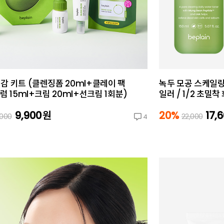
감 키트 (클렌징폼 20ml+클레이 팩
녹두 모공 스케일링 
세럼 15ml+크림 20ml+선크림 1회분)
일러 / 1/2 초밀착
9,900
원
20%
17,
,000
22,000
4