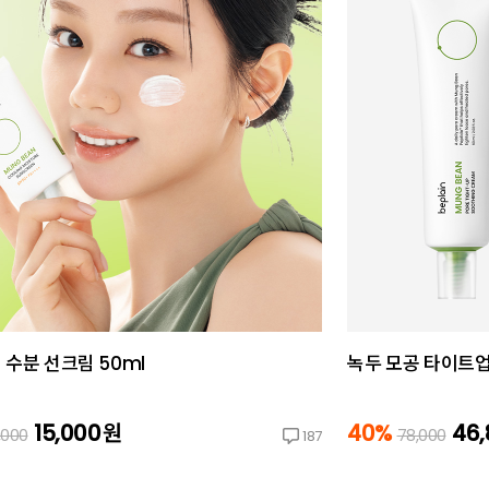
 수분 선크림 50ml
녹두 모공 타이트업 
15,000
원
40%
46
,000
78,000
187