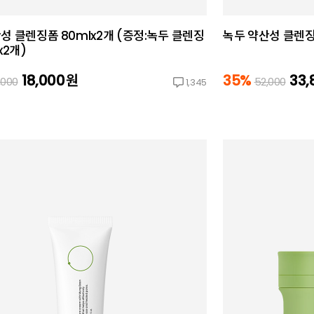
성 클렌징폼 80mlx2개 (증정:녹두 클렌징
녹두 약산성 클렌징폼
x2개)
18,000
원
35%
33,
,000
52,000
1,345