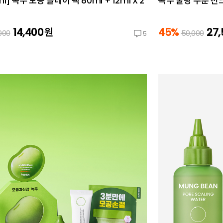
ml] 녹두 모공 클레이 팩 80ml + 12ml X 2
녹두 쿨링 수분 선크림
14,400
원
45%
27
000
50,000
5