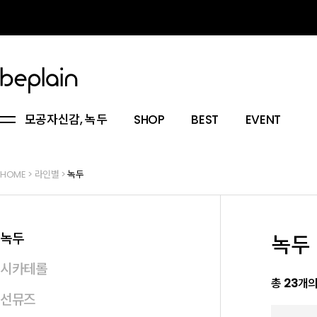
모공자신감, 녹두
SHOP
BEST
EVENT
HOME
>
라인별
>
녹두
녹두
녹두
시카테롤
총
23
개의
선뮤즈