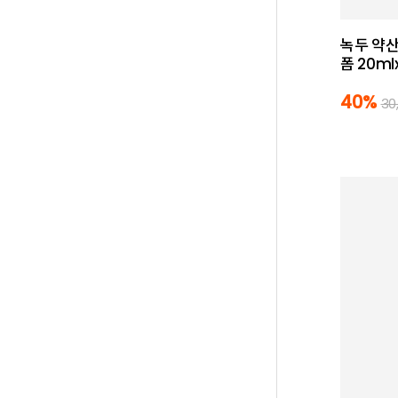
녹두 약산
폼 20ml
40%
30