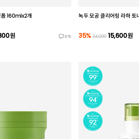
 160mlx2개
녹두 모공 클리어링 라하 토너
800
원
35%
15,600
원
24,000
875