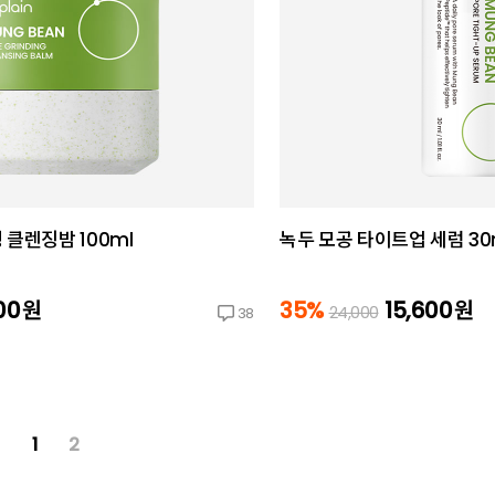
 클렌징밤 100ml
녹두 모공 타이트업 세럼 30
800
원
35%
15,600
원
24,000
38
1
2