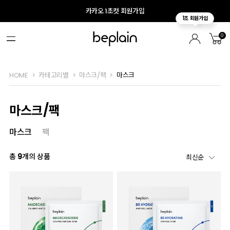
카카오 1초컷 회원가입
0
HOME
카테고리별
마스크/팩
마스크
마스크/팩
마스크
팩
총
9
개의 상품