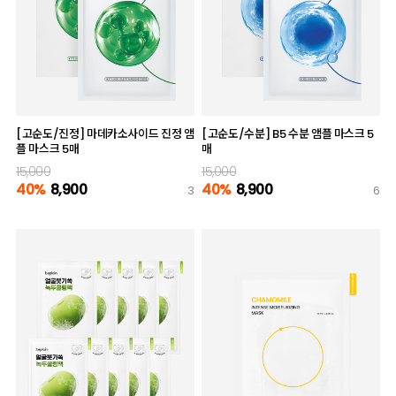
[고순도/진정] 마데카소사이드 진정 앰
[고순도/수분] B5 수분 앰플 마스크 5
플 마스크 5매
매
15,000
15,000
40%
8,900
40%
8,900
3
6