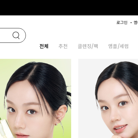
로그인
멤
전체
추천
클렌징/팩
앰플/세럼