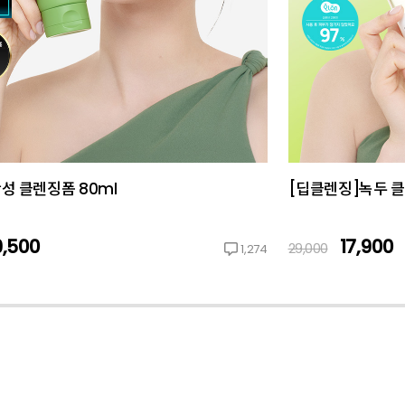
성 클렌징폼 80ml
[딥클렌징]녹두 클
9,500
17,900
29,000
1,274