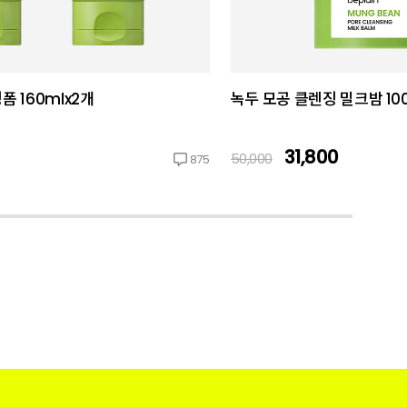
 160mlx2개
녹두 모공 클렌징 밀크밤 10
31,800
50,000
875