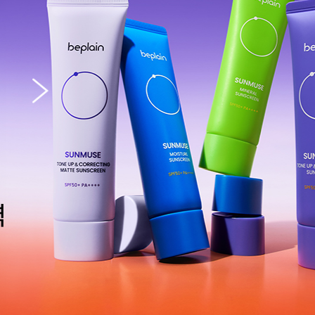
선뮤즈 톤업&코렉팅 
28,000
18,200