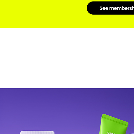
선뮤즈 톤업&코렉팅
28,000
18,200