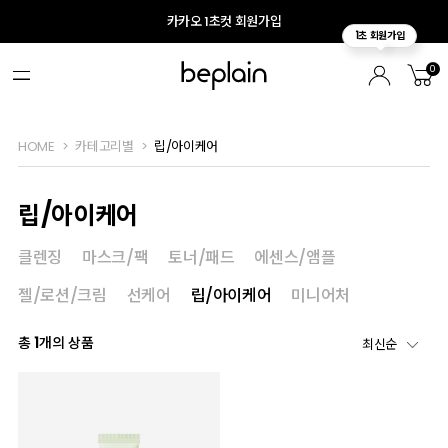
카카오 1초컷 회원가입
0
HOME
카테고리별
립/아이케어
립/아이케어
클렌징
마스크/팩
토너/패드
에센스/앰플
젤/로션/크림
선케어
립/아이케어
미니어처
총
1
개의 상품