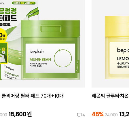
 클리어링 필터 패드 70매+10매
레몬씨 글루타치온 
15,600
원
45%
13,
,000
24,000
4