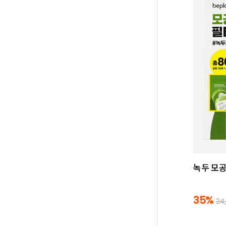
녹두 모공
35%
24