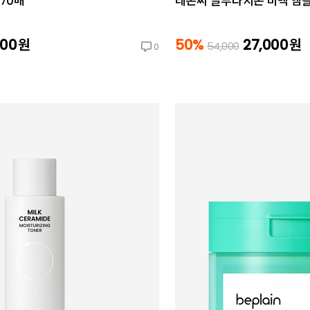
 70매
레몬씨 글루타치온 미백 앰플 
200
원
50%
27,000
원
54,000
0