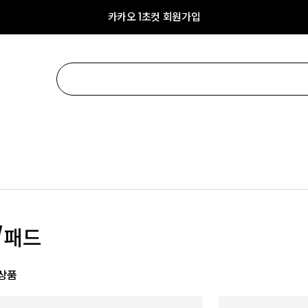
카카오 1초컷 회원가입
/패드
상품