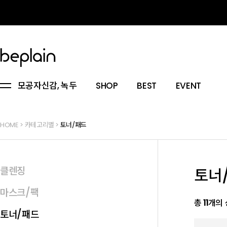
모공자신감, 녹두
SHOP
BEST
EVENT
HOME
>
카테고리별
>
토너/패드
클렌징
토너
마스크/팩
총
11
개의 
토너/패드