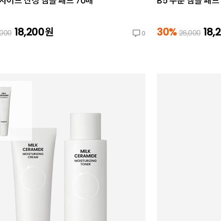
이드 진정 앰플 패드 70매
B5 수분 앰플 패드
18,200
원
30%
18,
,000
26,000
0