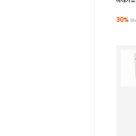
마데카소사
30%
26