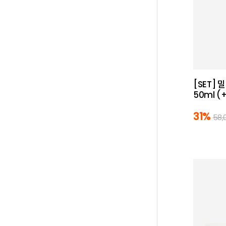
[SET] 
50ml 
31%
58,