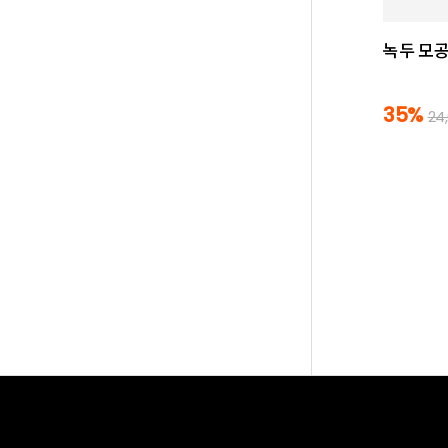
녹두 모공
35%
24