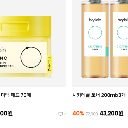
미백 패드 70매
시카테롤 토너 200mlx3개
200
원
40%
43,200
원
72,000
7