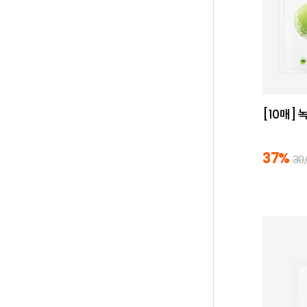
[10매]
37%
30