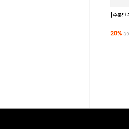
[수분탄력
20%
3,