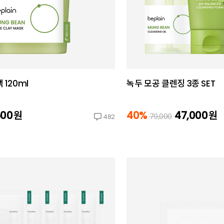
 120ml
녹두 모공 클렌징 3종 SET
500
원
40%
47,000
원
79,000
482