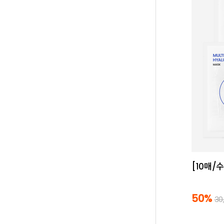
[10매/
50%
30