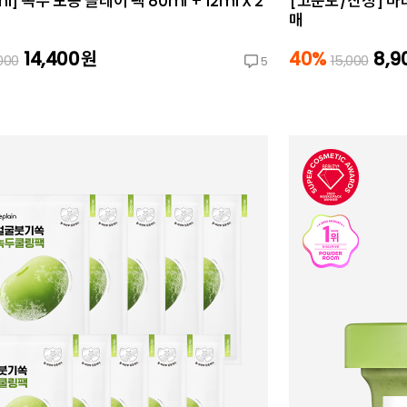
ml] 녹두 모공 클레이 팩 80ml + 12ml X 2
[고순도/진정] 마
매
14,400
원
40%
8,9
000
15,000
5