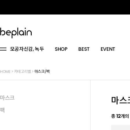
모공자신감, 녹두
SHOP
BEST
EVENT
HOME
>
카테고리별
>
마스크/팩
마스크
마스
팩
총
12
개의