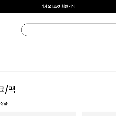
카카오 1초컷 회원가입
크/팩
 상품