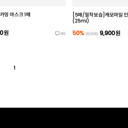
카밍 마스크 1매
[5매/밀착보습]캐모마일 
(25ml)
00
원
50%
9,900
원
20,000
182
1