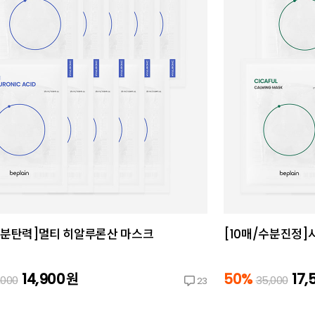
수분탄력]멀티 히알루론산 마스크
[10매/수분진정]
14,900
원
50%
17,
,000
35,000
23