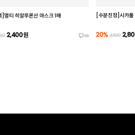
[수분진정]시카풀 
]멀티 히알루론산 마스크 1매
20%
2,8
2,400
원
3,500
000
69