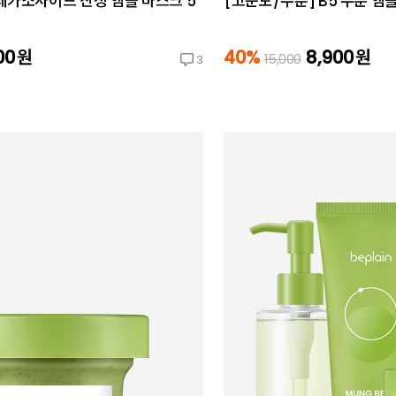
데카소사이드 진정 앰플 마스크 5
[고순도/수분] B5 수분 앰
00
원
40%
8,900
원
15,000
3