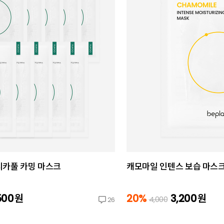
시카풀 카밍 마스크
캐모마일 인텐스 보습 마스크(
500
원
20%
3,200
원
4,000
26