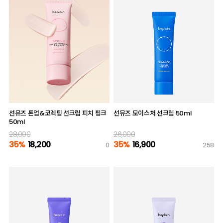
선뮤즈 톤업&코렉팅 선크림 피치 핑크
선뮤즈 모이스처 선크림 50ml
50ml
28,000
26,000
35%
18,200
35%
16,900
0
258