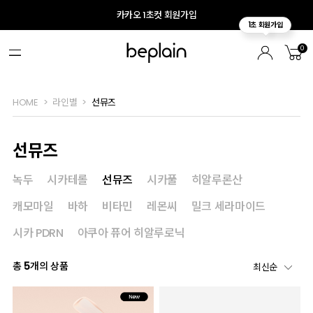
카카오 1초컷 회원가입
0
HOME
라인별
선뮤즈
선뮤즈
녹두
시카테롤
선뮤즈
시카풀
히알루론산
캐모마일
바하
비타민
레몬씨
밀크 세라마이드
시카 PDRN
아쿠아 퓨어 히알루로닉
총
5
개의 상품