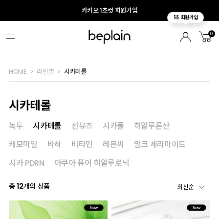
카카오 1초컷 회원가입
0
HOME
라인별
시카테롤
시카테롤
녹두
시카테롤
선뮤즈
시카풀
히알루론산
캐모마일
바하
비타민
레몬씨
밀크 세라마이드
시카 PDRN
아쿠아 퓨어 히알루로닉
총
12
개의 상품