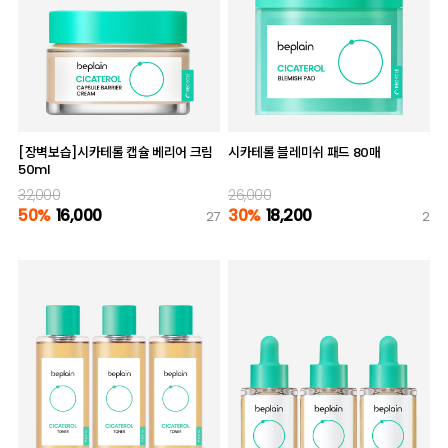
[장벽보습]시카테롤 캡슐 베리어 크림
시카테롤 블레미쉬 패드 80매
50ml
32,000
26,000
50%
16,000
30%
18,200
27
2